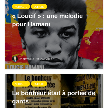
ACTUALITÉ
CULTURE
« Loucif » : une mélodie
pour Hamani
choisyboxe
288 vues
ACTUALITÉ
CULTURE
Le bonheur était à portée de
gants