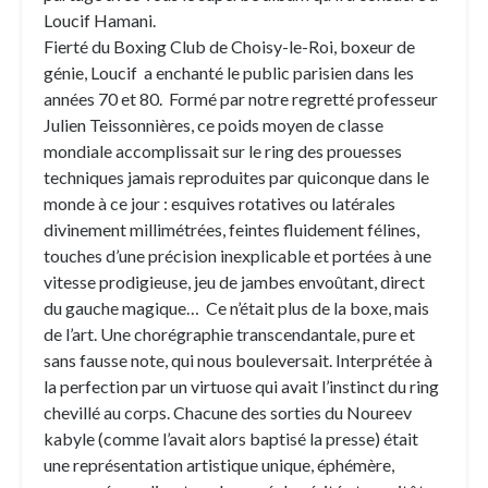
Loucif Hamani.
Fierté du Boxing Club de Choisy-le-Roi, boxeur de
génie, Loucif a enchanté le public parisien dans les
années 70 et 80. Formé par notre regretté professeur
Julien Teissonnières, ce poids moyen de classe
mondiale accomplissait sur le ring des prouesses
techniques jamais reproduites par quiconque dans le
monde à ce jour : esquives rotatives ou latérales
divinement millimétrées, feintes fluidement félines,
touches d’une précision inexplicable et portées à une
vitesse prodigieuse, jeu de jambes envoûtant, direct
du gauche magique… Ce n’était plus de la boxe, mais
de l’art. Une chorégraphie transcendantale, pure et
sans fausse note, qui nous bouleversait. Interprétée à
la perfection par un virtuose qui avait l’instinct du ring
chevillé au corps. Chacune des sorties du Noureev
kabyle (comme l’avait alors baptisé la presse) était
une représentation artistique unique, éphémère,