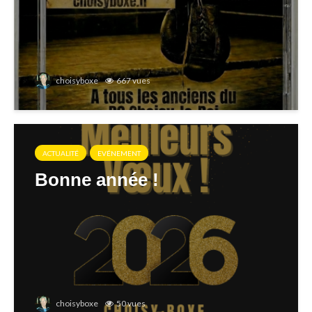
choisyboxe
667 vues
ACTUALITÉ
EVÉNEMENT
Bonne année !
choisyboxe
50 vues