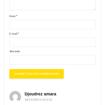
Nom
*
E-mail
*
Site web
Djoudrez amara
16/11/2021 à 1111 32