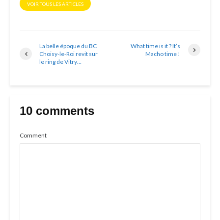
VOIR TOUS LES ARTICLES
La belle époque du BC
What time is it ? It’s
Choisy-le-Roi revit sur
Macho time !
le ring de Vitry…
10 comments
Comment