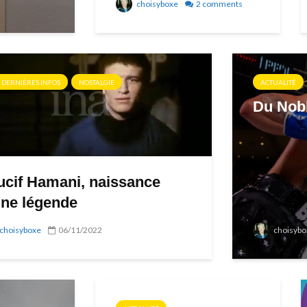
choisyboxe
2 comments
 DERNIÈRES INFOS
NOSTALGIE
ACTUALITÉ
Du Nobl
ucif Hamani, naissance
une légende
choisyboxe
06/11/2022
choisybo