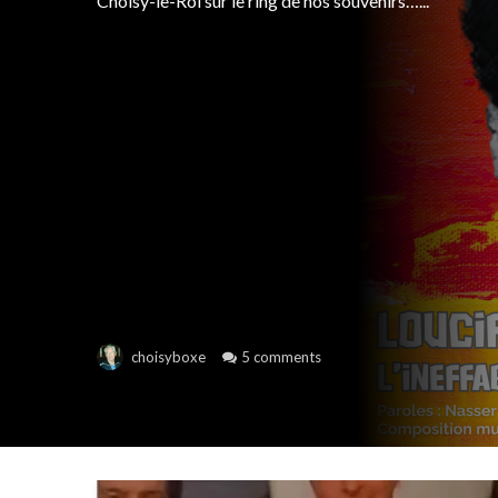
Choisy-le-Roi sur le ring de nos souvenirs…...
5 comments
choisyboxe