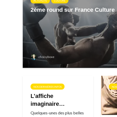
ACTUALITÉ
CULTURE
2ème round sur France Culture
choisyboxe
NOS DERNIÈRES INFOS
NOS
L’affiche
imaginaire…
Quelques-unes des plus belles