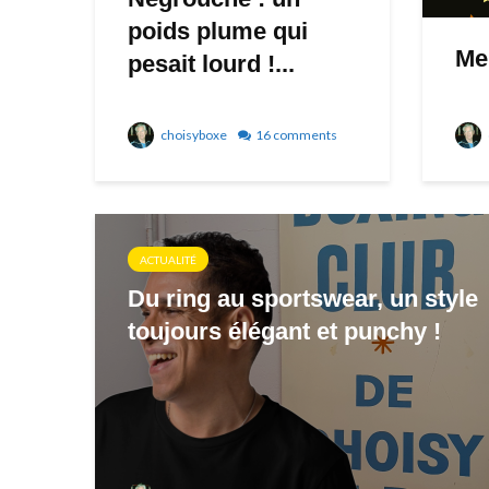
poids plume qui
Me
pesait lourd !...
choisyboxe
16 comments
ACTUALITÉ
Du ring au sportswear, un style
toujours élégant et punchy !