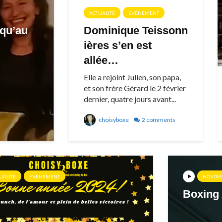
ACTUALITÉ
EVÉNEMENT
squ’au
Dominique Teissonn
ières s’en est
allée…
Elle a rejoint Julien, son papa,
et son frère Gérard le 2 février
dernier, quatre jours avant...
choisyboxe
2 comments
UALITÉ
EVÉNEMENT
NOS DE
Boxing 