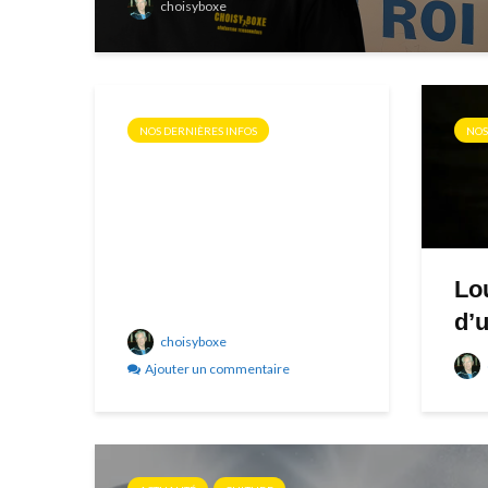
choisyboxe
NOS DERNIÈRES INFOS
NOS
Lo
d’
choisyboxe
Ajouter un commentaire