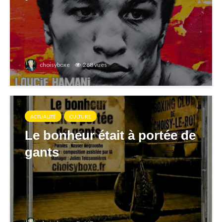
choisyboxe
288 vues
ACTUALITÉ
CULTURE
Le bonheur était à portée de
gants