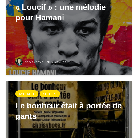
« Loucif » : une mélodie
pour Hamani
choisyboxe
288 vues
ACTUALITÉ
CULTURE
Le bonheur était à portée de
gants