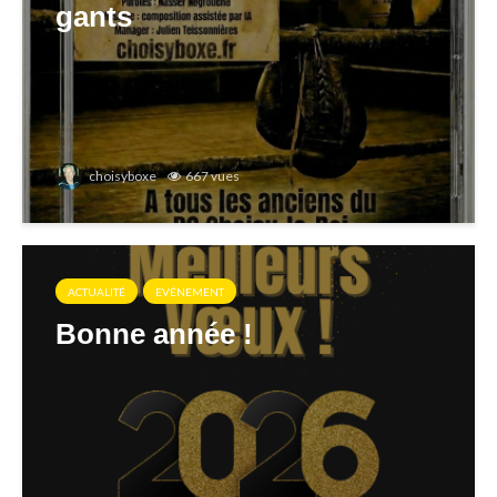
gants
choisyboxe
667 vues
ACTUALITÉ
EVÉNEMENT
Bonne année !