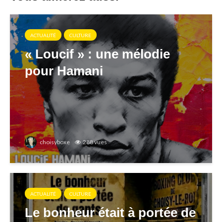
ACTUALITÉ
CULTURE
« Loucif » : une mélodie
pour Hamani
choisyboxe
288 vues
ACTUALITÉ
CULTURE
Le bonheur était à portée de