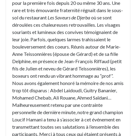
pour la première fois depuis 20 ou même 30 ans. Une
rare et très émouvante fraternité régnait dans le sous-
sol du restaurant
Les Saveurs de Djerba
où se sont
déroulées ces chaleureuses retrouvailles. Les visages
souriants et lumineux des convives témoignaient de
leur joie. Parfois, quelques larmes trahissaient le
bouleversement des coeurs. Réunis autour de Marie-
Anne Teissonnières (épouse de Gérard) et de sa fille
Delphine, en présence de Jean-François Riffaud (petit
fils de Julien et neveu de Gérard Teissonnières), les
boxeurs ont rendu un vibrant hommage au “prof”.
Nous avons également honoré la mémoire de nos amis
trop tôt disparus : Abdel Laidoudi, Guitry Bananier,
Mohamed Chebab, Ali Rouane, Ahmed Saïdani…
Malheureusement retenu par une contrainte
personnelle de dernière minute, notre grand champion
Loucif Hamani a tenu à s’associer à cet événement en
transmettant toutes ses salutations à l’ensemble des
participants. Merci à tous ceux qui étaient présents à