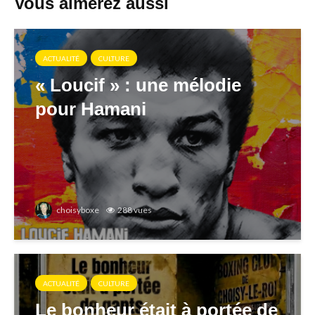
Vous aimerez aussi
ACTUALITÉ
CULTURE
« Loucif » : une mélodie
pour Hamani
choisyboxe
288 vues
ACTUALITÉ
CULTURE
Le bonheur était à portée de