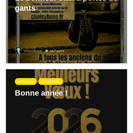
gants
choisyboxe
667 vues
ACTUALITÉ
EVÉNEMENT
Bonne année !