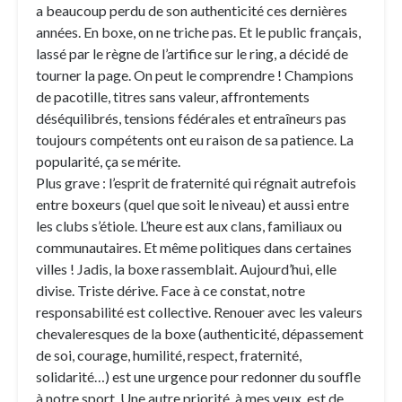
a beaucoup perdu de son authenticité ces dernières
années. En boxe, on ne triche pas. Et le public français,
lassé par le règne de l’artifice sur le ring, a décidé de
tourner la page. On peut le comprendre ! Champions
de pacotille, titres sans valeur, affrontements
déséquilibrés, tensions fédérales et entraîneurs pas
toujours compétents ont eu raison de sa patience. La
popularité, ça se mérite.
Plus grave : l’esprit de fraternité qui régnait autrefois
entre boxeurs (quel que soit le niveau) et aussi entre
les clubs s’étiole. L’heure est aux clans, familiaux ou
communautaires. Et même politiques dans certaines
villes ! Jadis, la boxe rassemblait. Aujourd’hui, elle
divise. Triste dérive. Face à ce constat, notre
responsabilité est collective. Renouer avec les valeurs
chevaleresques de la boxe (authenticité, dépassement
de soi, courage, humilité, respect, fraternité,
solidarité…) est une urgence pour redonner du souffle
à notre sport. Une autre priorité, à mes yeux, est de