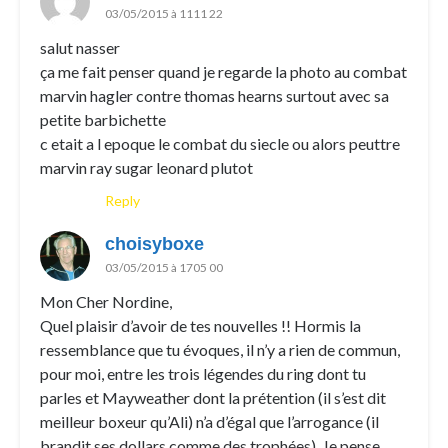
03/05/2015 à 1111 22
salut nasser
ça me fait penser quand je regarde la photo au combat
marvin hagler contre thomas hearns surtout avec sa
petite barbichette
c etait a l epoque le combat du siecle ou alors peuttre
marvin ray sugar leonard plutot
Reply
choisyboxe
03/05/2015 à 1705 00
Mon Cher Nordine,
Quel plaisir d’avoir de tes nouvelles !! Hormis la
ressemblance que tu évoques, il n’y a rien de commun,
pour moi, entre les trois légendes du ring dont tu
parles et Mayweather dont la prétention (il s’est dit
meilleur boxeur qu’Ali) n’a d’égal que l’arrogance (il
brandit ses dollars comme des trophées). Je pense