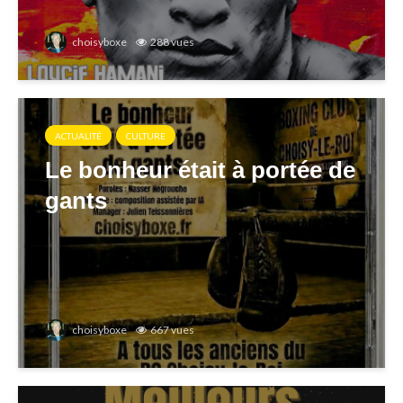
choisyboxe
288 vues
ACTUALITÉ
CULTURE
Le bonheur était à portée de
gants
choisyboxe
667 vues