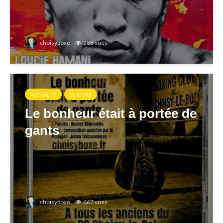
choisyboxe
288 vues
ACTUALITÉ
CULTURE
Le bonheur était à portée de
gants
choisyboxe
667 vues