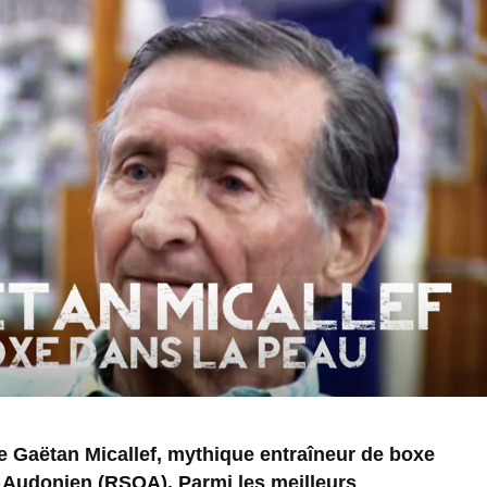
e Gaëtan Micallef, mythique entraîneur de boxe
Audonien (RSOA). Parmi les meilleurs