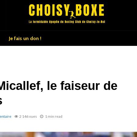
Je fais un don !
icallef, le faiseur de
s
entaire
2 146 vues
1 min read