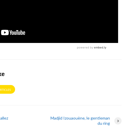
xe
ARTICLES
allez
Madjid Izouaouène, le gentleman
du ring