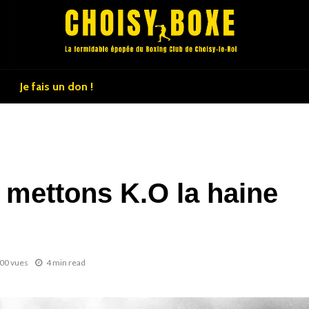
Je fais un don !
 mettons K.O la haine
00 vues
4 min read