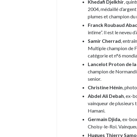
Khedafi Djelkhir
, quin
2004, médaillé d’argent
plumes et champion du
Franck Roubaud Aba
intime”. Il est le neveu
Samir Cherrad
, entra
Multiple champion de Fr
catégorie et n°6 mondi
Lancelot Proton de la
champion de Normandie 
senior.
Christine Hénin
, phot
Abdel Ali Debah
, ex-b
vainqueur de plusieurs 
Hamani.
Germain Djida,
ex-boxe
Choisy-le-Roi. Vainqueu
Hugues Thierry Samo