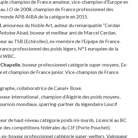
tuple champion de France amateur, vice-champion d’Europe en
 au J.O de 2008, champion de France professionnel des
 monde APB AIBA de la catégorie en 2015.
d
, amoureux du Noble Art, auteur du remarquable “Cerdan
 d’Antoine Abad, boxeur et meilleur ami de Marcel Cerdan.
îneur au TSB (Echirolles), ex-membre de l’Equipe de France.
ance professionnel des poids légers, N°1 européen de la
al WBC.
 Chapelle
, boxeur professionnel catégorie super-moyens. Ex-
et champion de France junior. Vice-champion de France
ographe, collaboratrice de Canal+ Boxe.
oxeur international , champion d’Algérie des poids moyens,
tournois mondiaux, sparring-partner du légendaire Loucif
ur de haut-niveau catégorie poids mi-lourds. Licencié au BC
r des compétitions fédérales du CIF (Porte Pouchet).
, ex-boxeur professionnel catégorie super-welters. Vainqueur