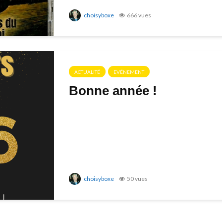
choisyboxe
666 vues
ACTUALITÉ
EVÉNEMENT
Bonne année !
choisyboxe
50 vues