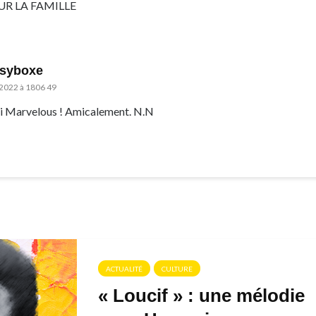
R LA FAMILLE
isyboxe
2022 à 1806 49
 Marvelous ! Amicalement. N.N
ACTUALITÉ
CULTURE
« Loucif » : une mélodie