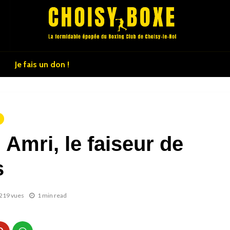
Je fais un don !
 Amri, le faiseur de
s
219 vues
1 min read