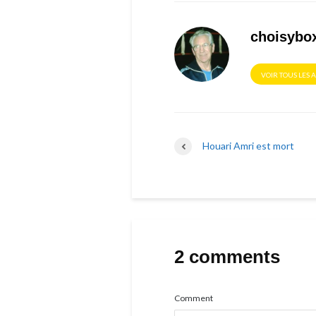
choisybo
VOIR TOUS LES 
Houari Amri est mort
2 comments
Comment