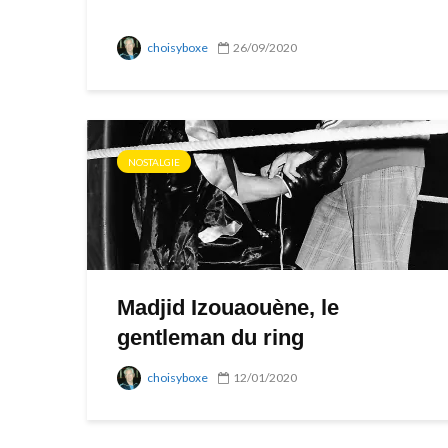
choisyboxe
26/09/2020
NOSTALGIE
Madjid Izouaouène, le
gentleman du ring
choisyboxe
12/01/2020