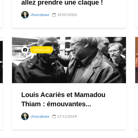
allez prendre une claque !
choisyboxe
13/07/2020
NOSTALGIE
Louis Acariès et Mamadou
Thiam : émouvantes...
choisyboxe
17/11/2019