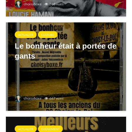
choisyboxe
288 vues
ACTUALITÉ
CULTURE
Le bonheur était à portée de
gants
choisyboxe
667 vues
ACTUALITÉ
EVÉNEMENT