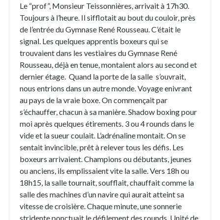
Le “prof”, Monsieur Teissonnières, arrivait à 17h30.
Toujours à l’heure. Il sifflotait au bout du couloir, près
de l’entrée du Gymnase René Rousseau. C’était le
signal. Les quelques apprentis boxeurs qui se
trouvaient dans les vestiaires du Gymnase René
Rousseau, déjà en tenue, montaient alors au second et
dernier étage. Quand la porte de la salle s’ouvrait,
nous entrions dans un autre monde. Voyage enivrant
au pays de la vraie boxe. On commençait par
s’échauffer, chacun à sa manière. Shadow boxing pour
moi après quelques étirements. 3 ou 4 rounds dans le
vide et la sueur coulait. L’adrénaline montait. On se
sentait invincible, prêt à relever tous les défis. Les
boxeurs arrivaient. Champions ou débutants, jeunes
ou anciens, ils emplissaient vite la salle. Vers 18h ou
18h15, la salle tournait, soufflait, chauffait comme la
salle des machines d’un navire qui aurait atteint sa
vitesse de croisière. Chaque minute, une sonnerie
stridente ponctuait le défilement des rounds. Unité de