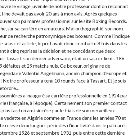
ouvre le visage juvénile de notre professeur dont on reconnaît
e. Il ne devait pas avoir 20 ans à mon avis. Après quelques
retrouver son palmarès professionnel sur le site Boxing Records.
he, sur sa carrière en amateurs. Mal orthographié, son nom
oteur de recherche patronymique des boxeurs. Comme l’indique
ve sous cet article, le prof avait donc combattu 8 fois dans les
nt à cinq reprises la décision et ne concédant que deux
s Tassart, son dernier adversaire, était un sacré client : 186
 défaites et 29 matchs nuls. Ce boxeur, originaire de
égendaire Valentin Angelmann, ancien champion d’Europe et
Notre professeur a tenu 10 rounds face à Tassart. Et je suis
l retordre…
issonnières a inauguré sa carrière professionnelle en 1924 par
ie (française, à l’époque). Certainement son premier contact
 plus tard un ami sincère par le biais de son merveilleux
e vedette en Algérie comme en France dans les années 70 et
te relevé deux longues périodes d’inactivité dans le palmarès
eptembre 1926 et septembre 1931, puis entre cette dernière