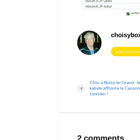
choisybo
VOIR TOUS LES 
Choc à Noisy-le-Grand : le
kabyle affronte le Canonn
tunisien !
2 comments