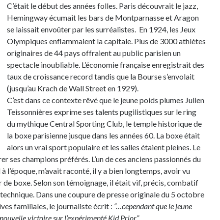
C’était le début des années folles. Paris découvrait le jazz,
Hemingway écumait les bars de Montparnasse et Aragon
se laissait envoûter par les surréalistes. En 1924, les Jeux
Olympiques enflammaient la capitale. Plus de 3000 athlètes
originaires de 44 pays offraient au public parisien un
spectacle inoubliable. L’économie française enregistrait des
taux de croissance record tandis que la Bourse s’envolait
(jusqu’au Krach de Wall Street en 1929).
C’est dans ce contexte rêvé que le jeune poids plumes Julien
Teissonnières exprime ses talents pugilistiques sur le ring
du mythique Central Sporting Club, le temple historique de
la boxe parisienne jusque dans les années 60. La boxe était
alors un vrai sport populaire et les salles étaient pleines. Le
er ses champions préférés. L’un de ces anciens passionnés du
à l’époque, m’avait raconté, il y a bien longtemps, avoir vu
de boxe. Selon son témoignage, il était vif, précis, combatif
 technique. Dans une coupure de presse originale du 5 octobre
es familiales, le journaliste écrit :
“…cependant que le jeune
nouvelle victoire sur l’expérimenté Kid Prior”
.