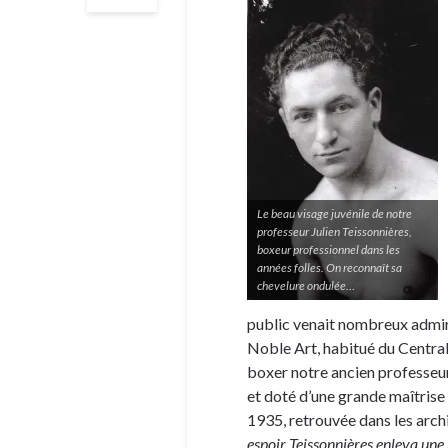
Le beau visage juvénile de notre
professeur Julien Teissonnières,
boxeur professionnel dans les
années folles. On reconnaît sa
chevelure ondulée…
public venait nombreux admir
Noble Art, habitué du Central 
boxer notre ancien professeur 
et doté d’une grande maîtrise
1935, retrouvée dans les archiv
espoir Teissonnières enleva une 