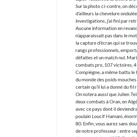
Sur la photo ci-contre, on déc
d’ailleurs la chevelure ondulé
investigations, j’ai fini par 
Aucune information en revanc
n’apparaissait pas dans le m
la capture d’écran qui se trou
rangs professionnels, emporta
défaites et un match nul. Mariu
combats pro, 107 victoires, 49
Compiègne, a même battu le l
du monde des poids mouches ! 
certain qu’il lui a donné du fi
On notera aussi que Julien Te
deux combats à Oran, en Algér
avec ce pays dont il deviendra
poulain Loucif Hamani, énorm
80. Enfin, vous aurez sans dou
de notre professeur : entre s