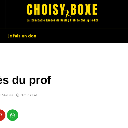
Je fais un don !
s du prof
364 vues
3 min read