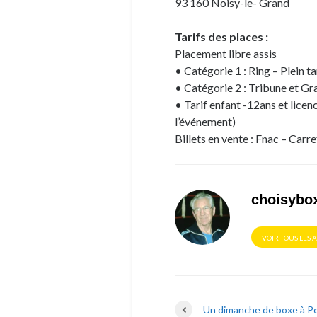
93 160 Noisy-le- Grand
Tarifs des places :
Placement libre assis
• Catégorie 1 : Ring – Plein t
• Catégorie 2 : Tribune et Gra
• Tarif enfant -12ans et licen
l’événement)
Billets en vente : Fnac – Car
choisybo
VOIR TOUS LES 
Un dimanche de boxe à P