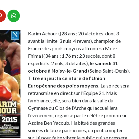
Karim Achour ((28 ans ; 20 victoires, dont 3
avant la limite, 3 nuls, 4 revers), champion de
France des poids moyens affrontera Moez
Fhima ((34 ans ; 1,76 m ; 23 succès, dont 8
expéditifs, 2 nuls, 3 défaites),
le samedi 31
octobre à Noisy-le-Grand
(Seine-Saint-Denis).
Titre en jeu : la ceinture de l’Union
Européenne des poids moyens.
La soirée sera
retransmise en direct sur l’Equipe 21. Mais
l’ambiance, elle, sera bien dans la salle du
Gymnase du Clos de l’Arche qui accueillera
l’événement, organisé par le célèbre promoteur
Azdine Ben Yacoub. Habitué des grandes
soirées de boxe parisiennes, on peut compter
sur lui pour faire vibrer le public qui se pressera