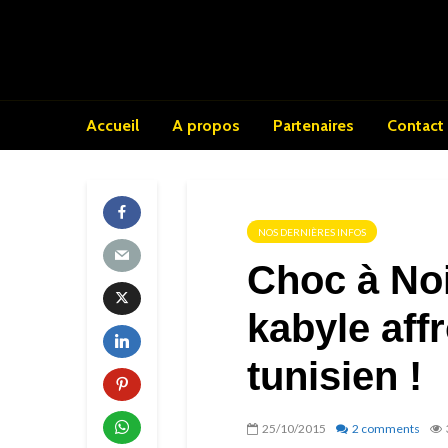
Accueil
A propos
Partenaires
Contact
NOS DERNIÈRES INFOS
Choc à Noi
kabyle aff
tunisien !
25/10/2015
2 comments