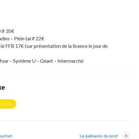
arif 35€
dins – Plein tarif 22€
cié FFB 17€ (sur présentation de la licence le jour de
refour – Système U – Géant – Intermarché
xe
ARTICLES
ouchet
Le palmarès du prof