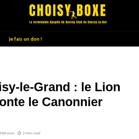
Je fais un don !
sy-le-Grand : le Lion
ronte le Canonnier
368 vues
2 min read