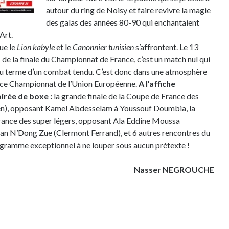
autour du ring de Noisy et faire revivre la magie
des galas des années 80-90 qui enchantaient
Art.
que le
Lion kabyle
et le
Canonnier tunisien
s’affrontent. Le 13
rs de la finale du Championnat de France, c’est un match nul qui
au terme d’un combat tendu. C’est donc dans une atmosphère
 ce Championnat de l’Union Européenne.
A l’affiche
irée de boxe :
la grande finale de la Coupe de France des
ien), opposant Kamel Abdesselam à Youssouf Doumbia, la
France des super légers, opposant Ala Eddine Moussa
n N’Dong Zue (Clermont Ferrand), et 6 autres rencontres du
ogramme exceptionnel à ne louper sous aucun prétexte !
Nasser NEGROUCHE