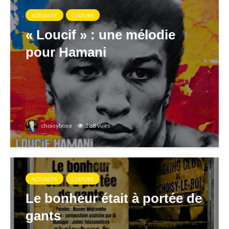
ACTUALITÉ
CULTURE
« Loucif » : une mélodie
pour Hamani
choisyboxe
288 vues
ACTUALITÉ
CULTURE
Le bonheur était à portée de
gants