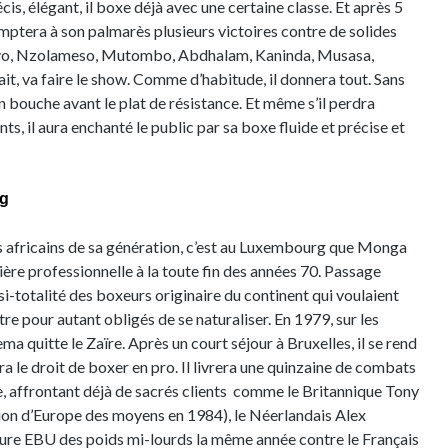
cis, élégant, il boxe déjà avec une certaine classe. Et après 5
mptera à son palmarès plusieurs victoires contre de solides
ayo, Nzolameso, Mutombo, Abdhalam, Kaninda, Musasa,
it, va faire le show. Comme d’habitude, il donnera tout. Sans
n bouche avant le plat de résistance. Et même s’il perdra
s, il aura enchanté le public par sa boxe fluide et précise et
rg
fricains de sa génération, c’est au Luxembourg que Monga
e professionnelle à la toute fin des années 70. Passage
asi-totalité des boxeurs originaire du continent qui voulaient
tre pour autant obligés de se naturaliser. En 1979, sur les
a quitte le Zaïre. Après un court séjour à Bruxelles, il se rend
a le droit de boxer en pro. Il livrera une quinzaine de combats
, affrontant déjà de sacrés clients comme le Britannique Tony
on d’Europe des moyens en 1984), le Néerlandais Alex
nture EBU des poids mi-lourds la même année contre le Français