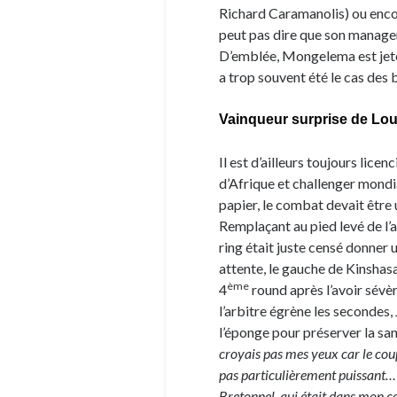
Richard Caramanolis) ou enco
peut pas dire que son manager
D’emblée, Mongelema est jeté
a trop souvent été le cas des 
Vainqueur surprise de Lo
Il est d’ailleurs toujours lice
d’Afrique et challenger mondia
papier, le combat devait être 
Remplaçant au pied levé de l
ring était juste censé donner
attente, le gauche de Kinshas
ème
4
round après l’avoir sévè
l’arbitre égrène les secondes,
l’éponge pour préserver la sa
croyais pas mes yeux car le coup 
pas particulièrement puissant…
Bretonnel, qui était dans mon co