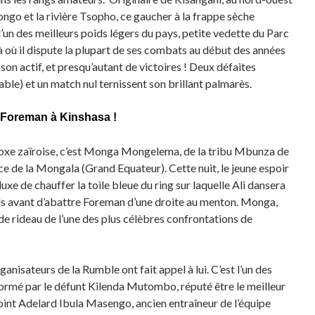
ongo et la rivière Tsopho, ce gaucher à la frappe sèche
 l’un des meilleurs poids légers du pays, petite vedette du Parc
là où il dispute la plupart de ses combats au début des années
à son actif, et presqu’autant de victoires ! Deux défaites
ble) et un match nul ternissent son brillant palmarès.
s Foreman à Kinshasa !
boxe zaïroise, c’est Monga Mongelema, de la tribu Mbunza de
e de la Mongala (Grand Equateur). Cette nuit, le jeune espoir
luxe de chauffer la toile bleue du ring sur laquelle Ali dansera
ds avant d’abattre Foreman d’une droite au menton. Monga,
 de rideau de l’une des plus célèbres confrontations de
rganisateurs de la Rumble ont fait appel à lui. C’est l’un des
ormé par le défunt Kilenda Mutombo, réputé être le meilleur
joint Adelard Ibula Masengo, ancien entraîneur de l’équipe