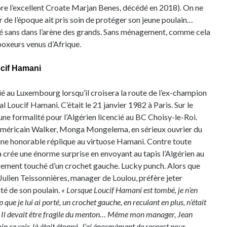
re l’excellent Croate Marjan Benes, décédé en 2018). On ne
 de l’époque ait pris soin de protéger son jeune poulain…
 sans dans l’arène des grands. Sans ménagement, comme cela
boxeurs venus d’Afrique.
ucif Hamani
ncié au Luxembourg lorsqu’il croisera la route de l’ex-champion
l Loucif Hamani. C’était le 21 janvier 1982 à Paris. Sur le
une formalité pour l’Algérien licencié au BC Choisy-le-Roi.
’américain Walker, Monga Mongelema, en sérieux ouvrier du
 une honorable réplique au virtuose Hamani. Contre toute
a crée une énorme surprise en envoyant au tapis l’Algérien au
rement touché d’un crochet gauche. Lucky punch. Alors que
 Julien Teissonnières, manager de Loulou, préfère jeter
nté de son poulain.
« Lorsque Loucif Hamani est tombé, je n’en
que je lui ai porté, un crochet gauche, en reculant en plus, n’était
 Il devait être fragile du menton… Même mon manager, Jean
in ce soir-là était étonné. J’ai énormément de respect pour