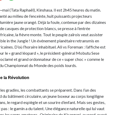
–
mai (Tata Raphaël), Kinshasa. Il est 2h45 heures du matin.
nté au milieu de l’enceinte, huit puissants projecteurs
 lumière jaune orangé. Déjà la foule, contenue par des dizaines
de casques de protection blancs, se presse à l’entrée
africaine, la fièvre monte. Tout le peuple zaïrois veut assister
le in the Jungle ! Un événement planétaire retransmis en
caines. D’où l’horaire inhabituel. Ali vs Foreman : l’affiche est
ur le « grand léopard », le président-général Mobutu Sese
proclamé et grand ordonnateur de ce « super choc » comme le
e du Championnat du Monde des poids lourds.
de la Révolution
les gradins, les combattants se préparent. Dans l’un des
ord du bâtiment circulaire, un jeune boxeur au corps longiligne
ans, le regard espiègle et un sourire d’enfant. Mais ses gestes,
pas : le gamin a du talent. Une élégance naturelle qui lui vaut
ans les rangs amateurs. Originaire de Kisangani, au nord-ouest