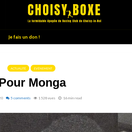
Je fais un don !
ACTUALITÉ
EVÉNEMENT
Pour Monga
20
5 comments
1 528 vues
16 min read