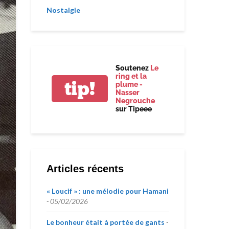
Nostalgie
Soutenez
Le
ring et la
tip!
plume -
Nasser
Negrouche
sur Tipeee
Articles récents
« Loucif » : une mélodie pour Hamani
05/02/2026
Le bonheur était à portée de gants