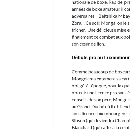
nationale de boxe. Rapide, pré
années de boxe amateur, il co
adversaires : Beltshika Mb
Zora… Ce soir, Monga, on le sa
tricher. Une délicieuse mise e
finalement ce combat aux point
son cœur de lion.
Débuts pro au Luxembou
Comme beaucoup de boxeurs a
Mongelema entamera sa carrièr
obligé, à l’époque, pour la qu
obtenir une licence pro sans ê
conseils de son père, Mongelem
au Grand-Duché où il obtiendr
sous licence luxembourgeoise
Sibson (qui deviendra Champi
Blanchard (qui raflera la cei