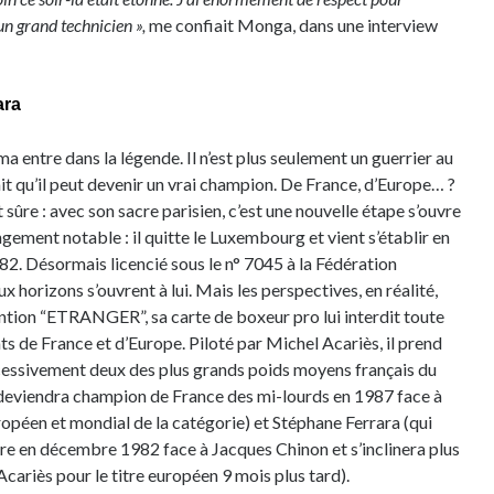
un grand technicien »,
me confiait Monga, dans une interview
ara
 entre dans la légende. Il n’est plus seulement un guerrier au
ait qu’il peut devenir un vrai champion. De France, d’Europe… ?
 sûre : avec son sacre parisien, c’est une nouvelle étape s’ouvre
gement notable : il quitte le Luxembourg et vient s’établir en
82. Désormais licencié sous le n° 7045 à la Fédération
 horizons s’ouvrent à lui. Mais les perspectives, en réalité,
ention “ETRANGER”, sa carte de boxeur pro lui interdit toute
s de France et d’Europe. Piloté par Michel Acariès, il prend
ccessivement deux des plus grands poids moyens français du
deviendra champion de France des mi-lourds en 1987 face à
opéen et mondial de la catégorie) et Stéphane Ferrara (qui
ore en décembre 1982 face à Jacques Chinon et s’inclinera plus
ariès pour le titre européen 9 mois plus tard).