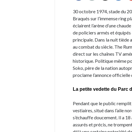
30 octobre 1974, stade du 20
Braqués sur l’immense ring pla
éclairent l’arène d’une chaude
de policiers armés et équipés 
principale. Dans la nuit tiède 
au combat du siècle. The Rumb
direct sur les chaînes TV améri
historique. Politique même po
Soko, père de la nation auto
proclame l’annonce officiell
La petite vedette du Parc 
Pendant que le public remplit 
vestiaires, situé dans l’aile n
s’échauffe doucement. Il a 18 
assurés et précis, ne trompent 
déjà une certaine notoriété d