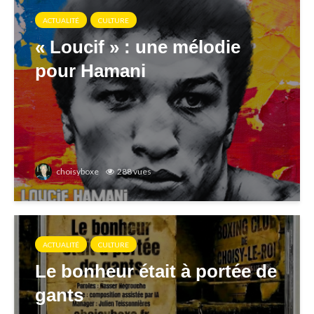
ACTUALITÉ
CULTURE
« Loucif » : une mélodie
pour Hamani
choisyboxe
288 vues
ACTUALITÉ
CULTURE
Le bonheur était à portée de
gants